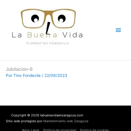
Ir
Men
al
contenido
princ
Jubilacion-6
Por
Tino Fondevila
/
22/09/2023
Copyright © 2026 labuenavidaenzaragoza.com
Sitio web protegido por
Mantenimiento web Zaragoza
Aviso Legal
Política de privacidad
Política de cookies