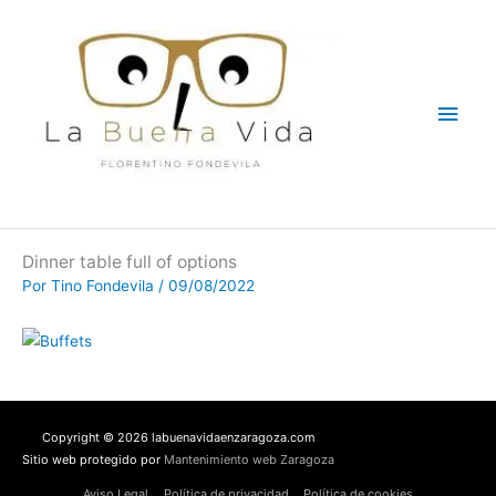
Ir
Men
al
contenido
princ
Dinner table full of options
Por
Tino Fondevila
/
09/08/2022
Copyright © 2026 labuenavidaenzaragoza.com
Sitio web protegido por
Mantenimiento web Zaragoza
Aviso Legal
Política de privacidad
Política de cookies