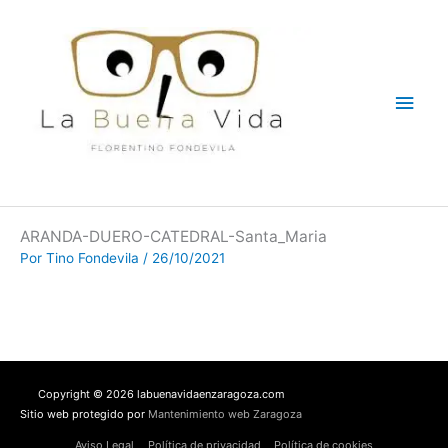
Ir
Men
al
contenido
princ
ARANDA-DUERO-CATEDRAL-Santa_Maria
Por
Tino Fondevila
/
26/10/2021
Copyright © 2026 labuenavidaenzaragoza.com
Sitio web protegido por
Mantenimiento web Zaragoza
Aviso Legal
Política de privacidad
Política de cookies