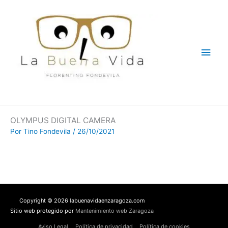
Ir
Men
al
contenido
princ
OLYMPUS DIGITAL CAMERA
Por
Tino Fondevila
/
26/10/2021
Copyright © 2026 labuenavidaenzaragoza.com
Sitio web protegido por
Mantenimiento web Zaragoza
Aviso Legal
Política de privacidad
Política de cookies