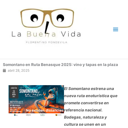
Ir
Men
al
contenido
princ
Somontano en Ruta Benasque 2025: vino y tapas en la plaza
abril 28, 2025
El Somontano estrena una
nueva ruta enoturística que
promete convertirse en
referencia nacional.
Bodegas, naturaleza y
cultura se unen en un