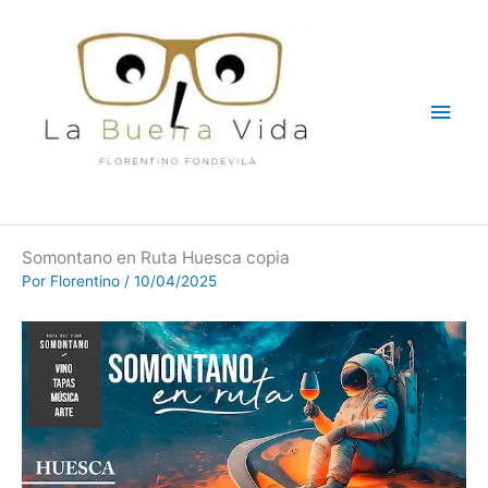
Ir
Men
al
contenido
princ
Somontano en Ruta Huesca copia
Por
Florentino
/
10/04/2025