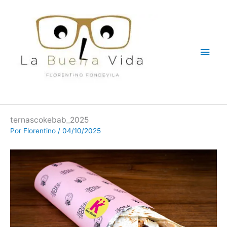
Ir
Men
al
contenido
princ
ternascokebab_2025
Por
Florentino
/
04/10/2025