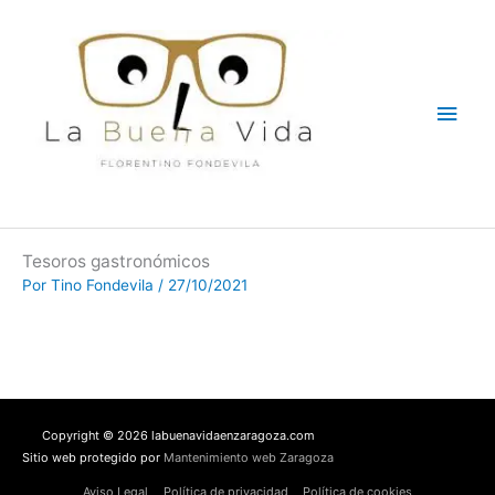
Ir
Men
al
contenido
princ
Tesoros gastronómicos
Por
Tino Fondevila
/
27/10/2021
Copyright © 2026 labuenavidaenzaragoza.com
Sitio web protegido por
Mantenimiento web Zaragoza
Aviso Legal
Política de privacidad
Política de cookies