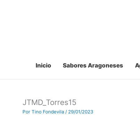
Ir
al
contenido
Inicio
Sabores Aragoneses
A
JTMD_Torres15
Por
Tino Fondevila
/
29/01/2023