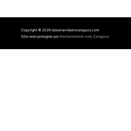
Copyright © 2026 labuenavidaenzaragoza.com
Sitio web protegido por
Mantenimiento web Zaragoza