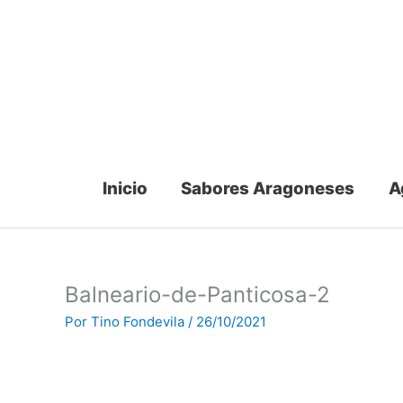
Ir
al
contenido
Inicio
Sabores Aragoneses
A
Balneario-de-Panticosa-2
Por
Tino Fondevila
/
26/10/2021