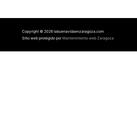
Copyright © 2026 labuenavidaenzaragoza.com
Sitio web protegido por
Mantenimiento web Zaragoza