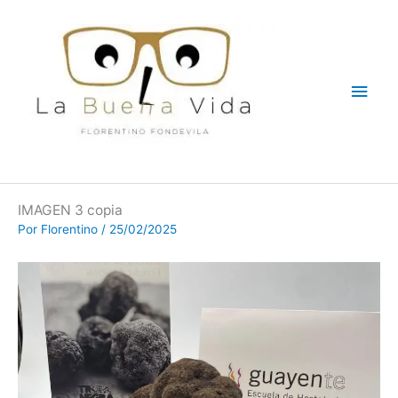
Ir
Men
al
contenido
princ
IMAGEN 3 copia
Por
Florentino
/
25/02/2025