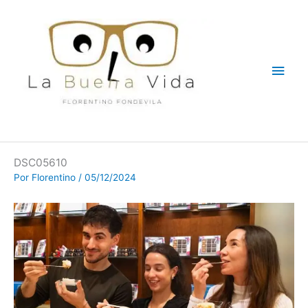
Ir
Men
al
contenido
princ
DSC05610
Por
Florentino
/
05/12/2024