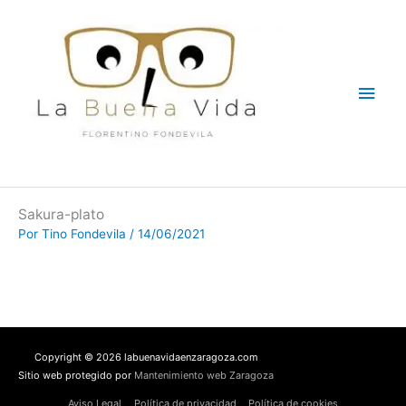
Ir
Men
al
contenido
princ
Sakura-plato
Por
Tino Fondevila
/
14/06/2021
Copyright © 2026 labuenavidaenzaragoza.com
Sitio web protegido por
Mantenimiento web Zaragoza
Aviso Legal
Política de privacidad
Política de cookies