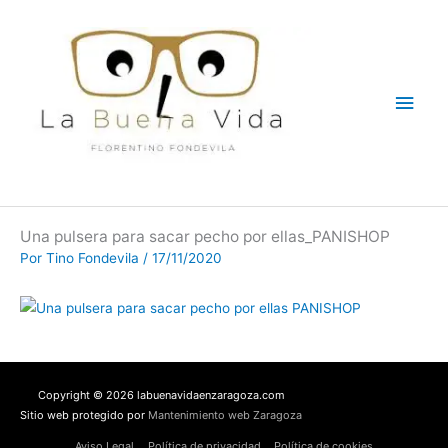
Ir
Men
al
contenido
princ
Una pulsera para sacar pecho por ellas_PANISHOP
Por
Tino Fondevila
/
17/11/2020
Copyright © 2026 labuenavidaenzaragoza.com
Sitio web protegido por
Mantenimiento web Zaragoza
Aviso Legal
Política de privacidad
Política de cookies