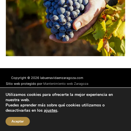
Copyright © 2026 labuenavidaenzaragoza.com
Sitio web protegido por
Mantenimiento web Zaragoza
Aviso Legal
Política de privacidad
Política de cookies
Utilizamos cookies para ofrecerte la mejor experiencia en
Contacta conmigo
nuestra web.
Puedes aprender más sobre qué cookies utilizamos o
desactivarlas en los
ajustes
.
Aceptar