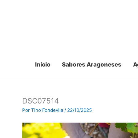
Ir
al
contenido
Inicio
Sabores Aragoneses
A
DSC07514
Por
Tino Fondevila
/
22/10/2025