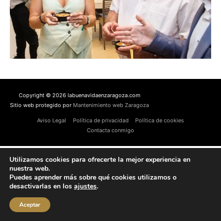
Copyright © 2026 labuenavidaenzaragoza.com
Sitio web protegido por
Mantenimiento web Zaragoza
Aviso Legal
Política de privacidad
Política de cookies
Contacta conmigo
Utilizamos cookies para ofrecerte la mejor experiencia en
nuestra web.
Puedes aprender más sobre qué cookies utilizamos o
desactivarlas en los
ajustes
.
Aceptar