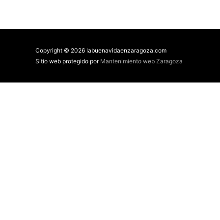
Copyright © 2026 labuenavidaenzaragoza.com
Sitio web protegido por
Mantenimiento web Zaragoza