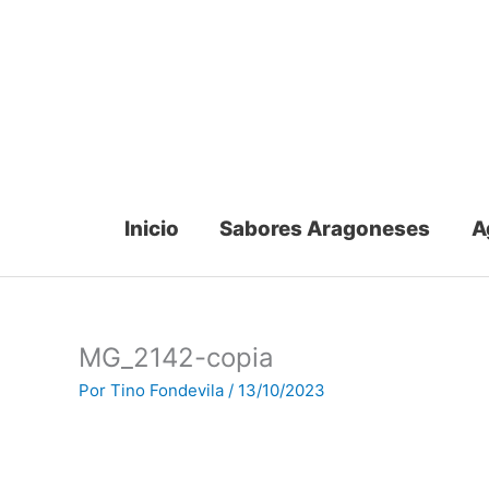
Ir
al
contenido
Inicio
Sabores Aragoneses
A
MG_2142-copia
Por
Tino Fondevila
/
13/10/2023