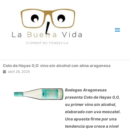
Ir
Men
al
contenido
princ
Coto de Hayas 0,0: vino sin alcohol con alma aragonesa
abril 28, 2025
Bodegas Aragonesas
presenta Coto de Hayas 0,0,
su primer vino sin alcohol,
elaborado con uva moscatel.
Una apuesta firme por una
tendencia que crece a nivel