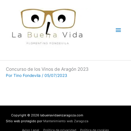
Ir
Men
al
contenido
princ
Concurso de los Vinos de Aragón 2023
Por
Tino Fondevila
/
05/07/2023
Copyright © 2026 labuenavidaenzaragoza.com
Sitio web protegido por
Mantenimiento web Zaragoza
Aviso Legal
Política de privacidad
Política de cookies