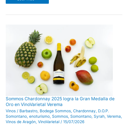
Sommos
Sommos Chardonnay 2025 logra la Gran Medalla de
Chardonnay
Oro en VinoVarietal Verema
2025
logra
Vinos
/
Barbastro
,
Bodega Sommos
,
Chardonnay
,
D.O.P.
la
Gran
Somontano
,
enoturismo
,
Sommos
,
Somontano
,
Syrah
,
Verema
,
Medalla
Vinos de Aragón
,
VinoVarietal
/
15/07/2026
de
Oro