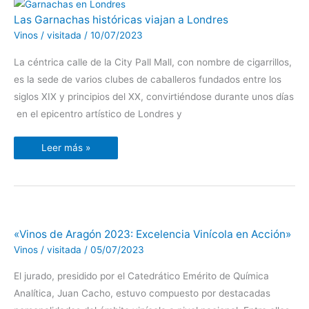
Las
Las Garnachas históricas viajan a Londres
Garnachas
históricas
Vinos
/
visitada
/
10/07/2023
viajan
a
Londres
La céntrica calle de la City Pall Mall, con nombre de cigarrillos,
es la sede de varios clubes de caballeros fundados entre los
siglos XIX y principios del XX, convirtiéndose durante unos días
en el epicentro artístico de Londres y
Leer más »
«Vinos
«Vinos de Aragón 2023: Excelencia Vinícola en Acción»
de
Aragón
Vinos
/
visitada
/
05/07/2023
2023:
Excelencia
Vinícola
El jurado, presidido por el Catedrático Emérito de Química
en
Analítica, Juan Cacho, estuvo compuesto por destacadas
Acción»