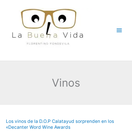
Ir
Men
al
contenido
princ
Vinos
Los
Los vinos de la D.O.P Calatayud sorprenden en los
vinos
«Decanter Word Wine Awards
de
la