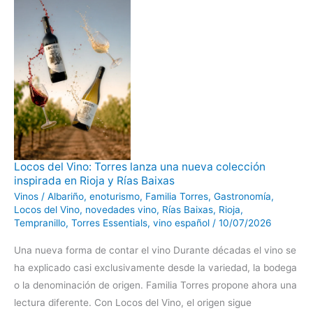
Locos
Locos del Vino: Torres lanza una nueva colección
del
inspirada en Rioja y Rías Baixas
Vino:
Torres
Vinos
/
Albariño
,
enoturismo
,
Familia Torres
,
Gastronomía
,
lanza
una
Locos del Vino
,
novedades vino
,
Rías Baixas
,
Rioja
,
nueva
Tempranillo
,
Torres Essentials
,
vino español
/
10/07/2026
colección
inspirada
en
Una nueva forma de contar el vino Durante décadas el vino se
Rioja
y
ha explicado casi exclusivamente desde la variedad, la bodega
Rías
Baixas
o la denominación de origen. Familia Torres propone ahora una
lectura diferente. Con Locos del Vino, el origen sigue