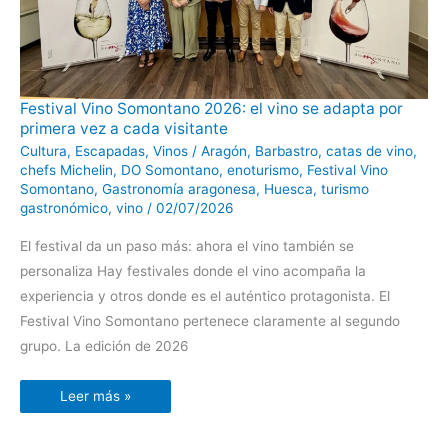
Festival
Festival Vino Somontano 2026: el vino se adapta por
Vino
primera vez a cada visitante
Somontano
2026:
Cultura
,
Escapadas
,
Vinos
/
Aragón
,
Barbastro
,
catas de vino
,
el
vino
chefs Michelin
,
DO Somontano
,
enoturismo
,
Festival Vino
se
Somontano
,
Gastronomía aragonesa
,
Huesca
,
turismo
adapta
por
gastronómico
,
vino
/
02/07/2026
primera
vez
El festival da un paso más: ahora el vino también se
a
cada
personaliza Hay festivales donde el vino acompaña la
visitante
experiencia y otros donde es el auténtico protagonista. El
Festival Vino Somontano pertenece claramente al segundo
grupo. La edición de 2026
Leer más »