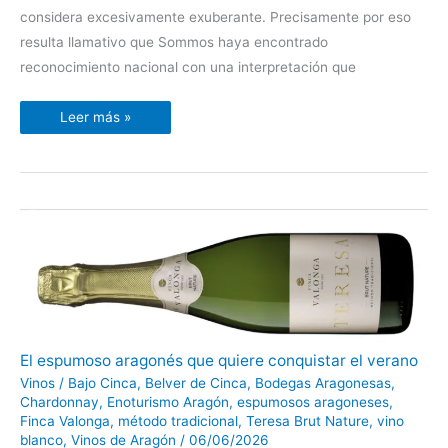
considera excesivamente exuberante. Precisamente por eso
resulta llamativo que Sommos haya encontrado
reconocimiento nacional con una interpretación que
Leer más »
El
El espumoso aragonés que quiere conquistar el verano
espumoso
aragonés
Vinos
/
Bajo Cinca
,
Belver de Cinca
,
Bodegas Aragonesas
,
que
Chardonnay
,
Enoturismo Aragón
,
espumosos aragoneses
,
quiere
conquistar
Finca Valonga
,
método tradicional
,
Teresa Brut Nature
,
vino
el
blanco
,
Vinos de Aragón
/
06/06/2026
verano