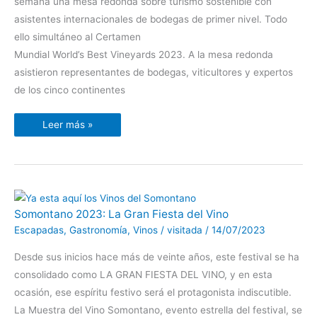
semana una mesa redonda sobre turismo sostenible con
asistentes internacionales de bodegas de primer nivel. Todo
ello simultáneo al Certamen
Mundial World’s Best Vineyards 2023. A la mesa redonda
asistieron representantes de bodegas, viticultores y expertos
de los cinco continentes
Leer más »
Somontano
Somontano 2023: La Gran Fiesta del Vino
2023:
La
Escapadas
,
Gastronomía
,
Vinos
/
visitada
/
14/07/2023
Gran
Fiesta
del
Desde sus inicios hace más de veinte años, este festival se ha
Vino
consolidado como LA GRAN FIESTA DEL VINO, y en esta
ocasión, ese espíritu festivo será el protagonista indiscutible.
La Muestra del Vino Somontano, evento estrella del festival, se