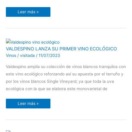
Leer más »
VALDESPINO
VALDESPINO LANZA SU PRIMER VINO ECOLÓGICO
LANZA
SU
Vinos
/
visitada
/
11/07/2023
PRIMER
VINO
ECOLÓGICO
Valdespino amplía su colección de vinos blancos tranquilos con
este vino ecológico reforzando así su apuesta por el terruño y
por los vinos blancos Single Vineyard; ya que toda la uva
ecológica con la que se elabora este monovarietal de
Leer más »