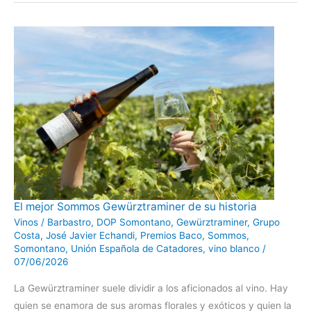
El
El mejor Sommos Gewürztraminer de su historia
mejor
Sommos
Vinos
/
Barbastro
,
DOP Somontano
,
Gewürztraminer
,
Grupo
Gewürztraminer
Costa
,
José Javier Echandi
,
Premios Baco
,
Sommos
,
de
su
Somontano
,
Unión Española de Catadores
,
vino blanco
/
historia
07/06/2026
La Gewürztraminer suele dividir a los aficionados al vino. Hay
quien se enamora de sus aromas florales y exóticos y quien la