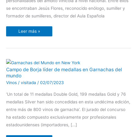
personalidades del ámbito vinícola a nivel nacional. Entre ellos
se encontraban Jesús Flores, reconocido enólogo, sumiller y
formador de sumilleres, director del Aula Española
Leer más »
Campo
Campo de Borja líder de medallas en Garnachas del
de
mundo
Borja
líder
Vinos
/
visitada
/
02/07/2023
de
medallas
en
‘Un total de 11 medallas Double Gold, 199 medallas Gold y 76
Garnachas
del
medallas Silver han sido concedidas en esta undécima edición,
mundo
entre más de 800 vinos de garnacha’. El jurado del concurso
ha estado compuesto exclusivamente por profesionales
estadounidenses (importadores, […]