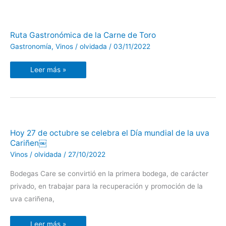
Ruta
Ruta Gastronómica de la Carne de Toro
Gastronómica
de
Gastronomía
,
Vinos
/
olvidada
/
03/11/2022
la
Carne
de
Leer más »
Toro
Hoy
Hoy 27 de octubre se celebra el Día mundial de la uva
27
Cariñen￼
de
octubre
Vinos
/
olvidada
/
27/10/2022
se
celebra
el
Bodegas Care se convirtió en la primera bodega, de carácter
Día
mundial
privado, en trabajar para la recuperación y promoción de la
de
la
uva cariñena,
uva
Cariñen
￼
Leer más »