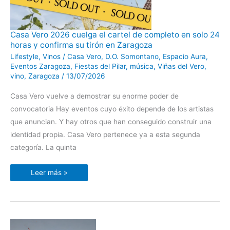
Casa
Casa Vero 2026 cuelga el cartel de completo en solo 24
Vero
horas y confirma su tirón en Zaragoza
2026
cuelga
Lifestyle
,
Vinos
/
Casa Vero
,
D.O. Somontano
,
Espacio Aura
,
el
cartel
Eventos Zaragoza
,
Fiestas del Pilar
,
música
,
Viñas del Vero
,
de
vino
,
Zaragoza
/
13/07/2026
completo
en
solo
Casa Vero vuelve a demostrar su enorme poder de
24
horas
convocatoria Hay eventos cuyo éxito depende de los artistas
y
confirma
que anuncian. Y hay otros que han conseguido construir una
su
tirón
identidad propia. Casa Vero pertenece ya a esta segunda
en
Zaragoza
categoría. La quinta
Leer más »