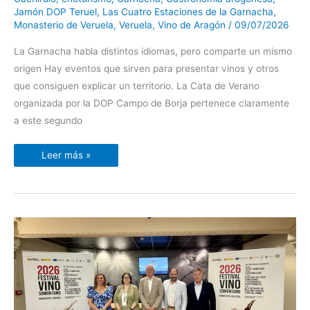
sin
Jamón DOP Teruel
,
Las Cuatro Estaciones de la Garnacha
,
salir
de
Monasterio de Veruela
,
Veruela
,
Vino de Aragón
/
09/07/2026
Veruela
La Garnacha habla distintos idiomas, pero comparte un mismo
origen Hay eventos que sirven para presentar vinos y otros
que consiguen explicar un territorio. La Cata de Verano
organizada por la DOP Campo de Borja pertenece claramente
a este segundo
Leer más »