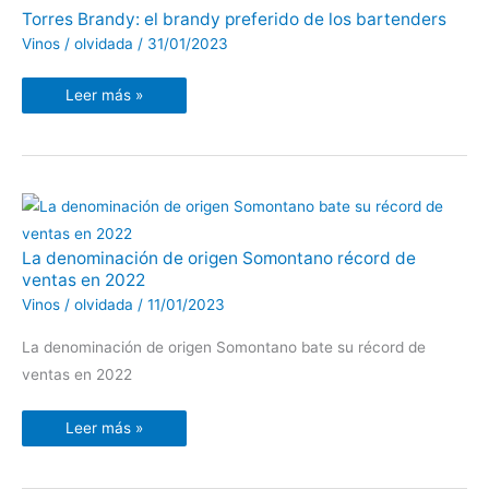
Torres
Torres Brandy: el brandy preferido de los bartenders
Brandy:
el
Vinos
/
olvidada
/
31/01/2023
brandy
preferido
de
Leer más »
los
bartenders
La
La denominación de origen Somontano récord de
denominación
ventas en 2022
de
origen
Vinos
/
olvidada
/
11/01/2023
Somontano
récord
de
La denominación de origen Somontano bate su récord de
ventas
en
ventas en 2022
2022
Leer más »