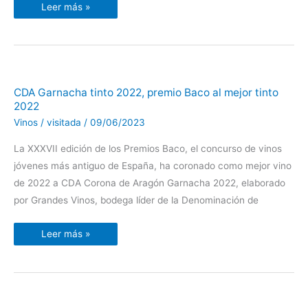
Leer más »
CDA
CDA Garnacha tinto 2022, premio Baco al mejor tinto
Garnacha
2022
tinto
2022,
Vinos
/
visitada
/
09/06/2023
premio
Baco
al
La XXXVII edición de los Premios Baco, el concurso de vinos
mejor
tinto
jóvenes más antiguo de España, ha coronado como mejor vino
2022
de 2022 a CDA Corona de Aragón Garnacha 2022, elaborado
por Grandes Vinos, bodega líder de la Denominación de
Leer más »