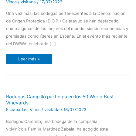
Vinos
/
visitada
/
17/07/2023
D.O.P
Calatayud
sorprenden
Una vez más, las bodegas pertenecientes a la Denominación
en
los
de Origen Protegida (D.O.P.) Calatayud se han destacado
«Decanter
Word
como algunas de las mejores del mundo, siendo reconocidas y
Wine
Awards
premiadas como líderes en España. En el evento más reciente
del DWWA, celebrado […]
Leer más »
Bodegas
Bodegas Campillo participa en los 50 World Best
Campillo
Vineyards
participa
en
Escapadas
,
Vinos
/
visitada
/
16/07/2023
los
50
World
Bodegas Campillo, una bodega de la compañía
Best
Vineyards
vitivinícola Familia Martínez Zabala, ha acogido esta