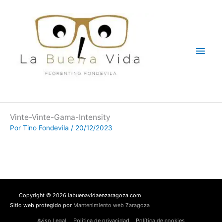
Ir
Men
al
contenido
princ
Vinte-Vinte-Gama-Intensity
Por
Tino Fondevila
/
20/12/2023
Copyright © 2026 labuenavidaenzaragoza.com
Sitio web protegido por
Mantenimiento web Zaragoza
Aviso Legal
Política de privacidad
Política de cookies