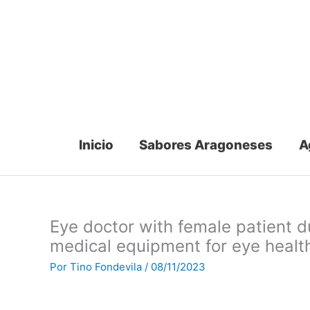
Ir
al
contenido
Inicio
Sabores Aragoneses
A
Eye doctor with female patient d
medical equipment for eye healt
Por
Tino Fondevila
/
08/11/2023