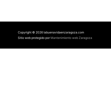
Copyright © 2026 labuenavidaenzaragoza.com
Sitio web protegido por
Mantenimiento web Zaragoza