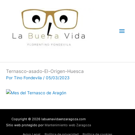
Ir
Men
al
contenido
princ
Ternasco-asado-El-Origen-Huesca
Por
Tino Fondevila
/
05/03/2023
Copyright © 2026 labuenavidaenzaragoza.com
Sitio web protegido por
Mantenimiento web Zaragoza
Aviso Legal
Política de privacidad
Política de cookies