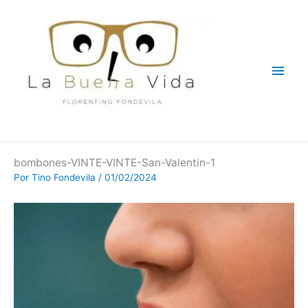
Ir
Men
al
contenido
princ
bombones-VINTE-VINTE-San-Valentin-1
Por
Tino Fondevila
/
01/02/2024