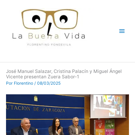
Ir
Men
al
contenido
princ
José Manuel Salazar, Cristina Palacín y Miguel Ángel
Vicente presentan Zuera Sabor-1
Por
Florentino
/
08/03/2025