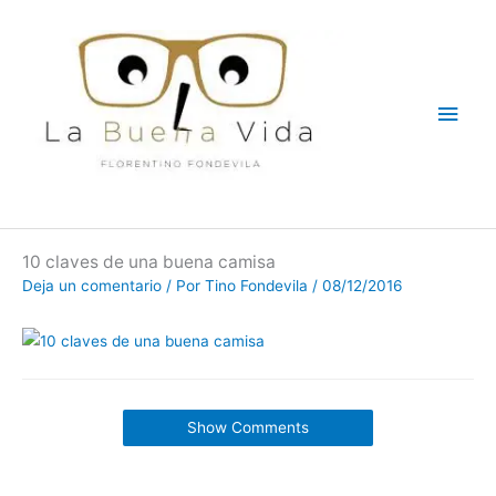
Ir
Men
al
contenido
princ
10 claves de una buena camisa
Deja un comentario
/ Por
Tino Fondevila
/
08/12/2016
Show Comments