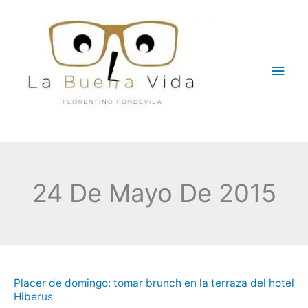
Ir
Men
al
contenido
princ
24 De Mayo De 2015
Placer
Placer de domingo: tomar brunch en la terraza del hotel
de
Hiberus
domingo:
tomar