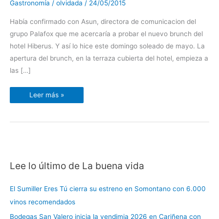
Gastronomía
/
olvidada
/
24/05/2015
brunch
en
la
Había confirmado con Asun, directora de comunicacion del
terraza
del
grupo Palafox que me acercaría a probar el nuevo brunch del
hotel
Hiberus
hotel Hiberus. Y así lo hice este domingo soleado de mayo. La
apertura del brunch, en la terraza cubierta del hotel, empieza a
las […]
Leer más »
Lee lo último de La buena vida
C
a
El Sumiller Eres Tú cierra su estreno en Somontano con 6.000
t
vinos recomendados
e
Bodegas San Valero inicia la vendimia 2026 en Cariñena con
g