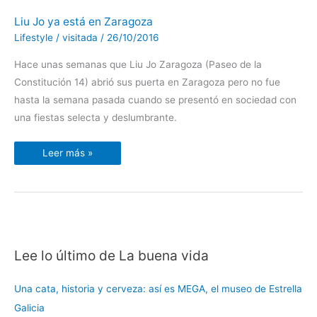
Liu
Liu Jo ya está en Zaragoza
Jo
ya
Lifestyle
/
visitada
/
26/10/2016
está
en
Zaragoza
Hace unas semanas que Liu Jo Zaragoza (Paseo de la
Constitución 14) abrió sus puerta en Zaragoza pero no fue
hasta la semana pasada cuando se presentó en sociedad con
una fiestas selecta y deslumbrante.
Leer más »
Lee lo último de La buena vida
C
a
Una cata, historia y cerveza: así es MEGA, el museo de Estrella
t
Galicia
e