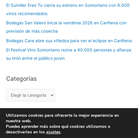
El Sumiller Eres Tú cierra su estreno en Somontano con 6.000
g
vinos recomendados
o
r
Bodegas San Valero inicia la vendimia 2026 en Cariñena con
í
previsión de más cosecha
a
Bodegas Care abre sus viñedos para ver el eclipse en Cariñena
s
El Festival Vino Somontano reúne a 40.000 personas y afianza
su tirón entre el público joven
Categorías
Utilizamos cookies para ofrecerte la mejor experiencia en
nuestra web.
Copyright © 2026 labuenavidaenzaragoza.com
Puedes aprender más sobre qué cookies utilizamos o
Sitio web protegido por
Mantenimiento web Zaragoza
desactivarlas en los
ajustes
.
Aviso Legal
Política de privacidad
Política de cookies