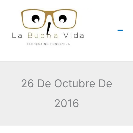
Ir
Men
al
contenido
princ
26 De Octubre De
2016