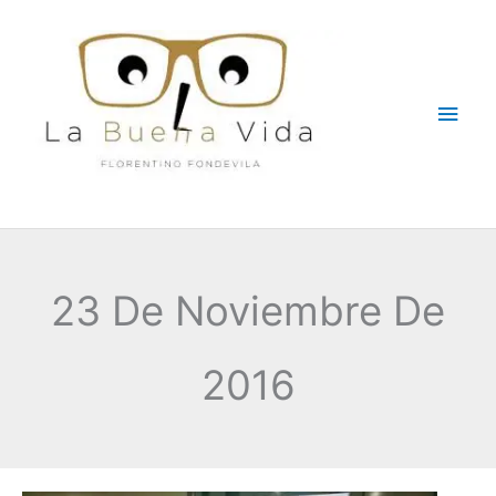
Ir
Men
al
contenido
princ
23 De Noviembre De
2016