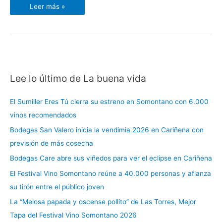
Leer más »
Lee lo último de La buena vida
C
a
El Sumiller Eres Tú cierra su estreno en Somontano con 6.000
t
vinos recomendados
e
Bodegas San Valero inicia la vendimia 2026 en Cariñena con
g
previsión de más cosecha
o
r
Bodegas Care abre sus viñedos para ver el eclipse en Cariñena
í
El Festival Vino Somontano reúne a 40.000 personas y afianza
a
su tirón entre el público joven
s
La “Melosa papada y oscense pollito” de Las Torres, Mejor
Tapa del Festival Vino Somontano 2026