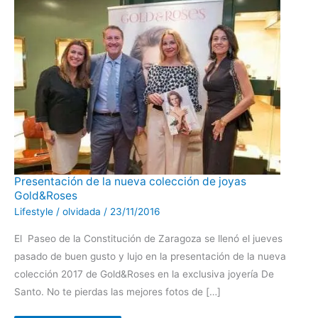
Presentación
Presentación de la nueva colección de joyas
de
Gold&Roses
la
nueva
Lifestyle
/
olvidada
/
23/11/2016
colección
de
joyas
El Paseo de la Constitución de Zaragoza se llenó el jueves
Gold&Roses
pasado de buen gusto y lujo en la presentación de la nueva
colección 2017 de Gold&Roses en la exclusiva joyería De
Santo. No te pierdas las mejores fotos de […]