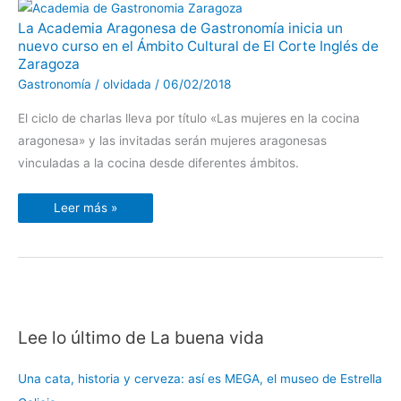
La
La Academia Aragonesa de Gastronomía inicia un
Academia
nuevo curso en el Ámbito Cultural de El Corte Inglés de
Aragonesa
de
Zaragoza
Gastronomía
inicia
Gastronomía
/
olvidada
/
06/02/2018
un
nuevo
curso
El ciclo de charlas lleva por título «Las mujeres en la cocina
en
el
aragonesa» y las invitadas serán mujeres aragonesas
Ámbito
vinculadas a la cocina desde diferentes ámbitos.
Cultural
de
El
Corte
Leer más »
Inglés
de
Zaragoza
Lee lo último de La buena vida
C
a
Una cata, historia y cerveza: así es MEGA, el museo de Estrella
t