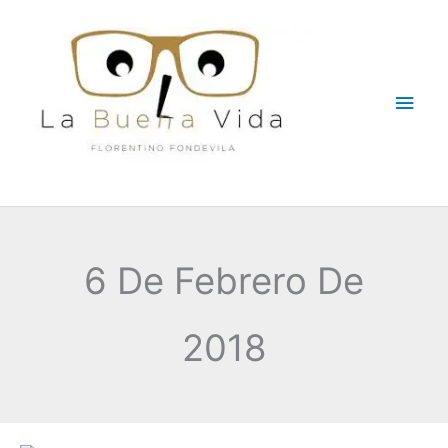
Ir
Men
al
contenido
princ
6 De Febrero De
2018