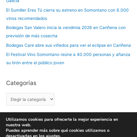
Galicia
e
El Sumiller Eres Tú cierra su estreno en Somontano con 6.000
g
vinos recomendados
o
r
Bodegas San Valero inicia la vendimia 2026 en Cariñena con
í
previsión de más cosecha
a
Bodegas Care abre sus viñedos para ver el eclipse en Cariñena
s
El Festival Vino Somontano reúne a 40.000 personas y afianza
su tirón entre el público joven
Categorías
Utilizamos cookies para ofrecerte la mejor experiencia en
nuestra web.
Copyright © 2026 labuenavidaenzaragoza.com
Puedes aprender más sobre qué cookies utilizamos o
Sitio web protegido por
Mantenimiento web Zaragoza
desactivarlas en los
ajustes
.