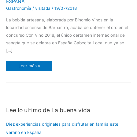
ESPAÑA
LA
MEJOR
Gastronomía
/
visitada
/
19/07/2018
SANGRÍA
DE
ARAGÓN
La bebida artesana, elaborada por Binomio Vinos en la
Y
UNA
localidad oscense de Barbastro, acaba de obtener el oro en el
DE
concurso Con Vino 2018, el único certamen internacional de
LAS
DOS
sangría que se celebra en España Cabecita Loca, que ya se
MÁS
RECONOCIDAS
[…]
DE
ESPAÑA
Leer más »
Lee lo último de La buena vida
C
a
Diez experiencias originales para disfrutar en familia este
t
verano en España
e