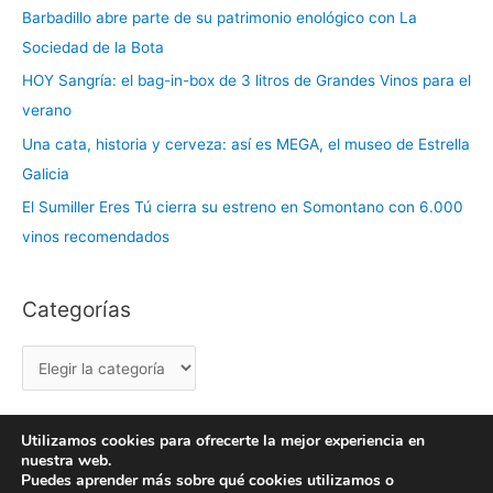
Barbadillo abre parte de su patrimonio enológico con La
g
Sociedad de la Bota
o
r
HOY Sangría: el bag-in-box de 3 litros de Grandes Vinos para el
í
verano
a
Una cata, historia y cerveza: así es MEGA, el museo de Estrella
s
Galicia
El Sumiller Eres Tú cierra su estreno en Somontano con 6.000
vinos recomendados
Categorías
Utilizamos cookies para ofrecerte la mejor experiencia en
nuestra web.
Copyright © 2026 labuenavidaenzaragoza.com
Puedes aprender más sobre qué cookies utilizamos o
Sitio web protegido por
Mantenimiento web Zaragoza