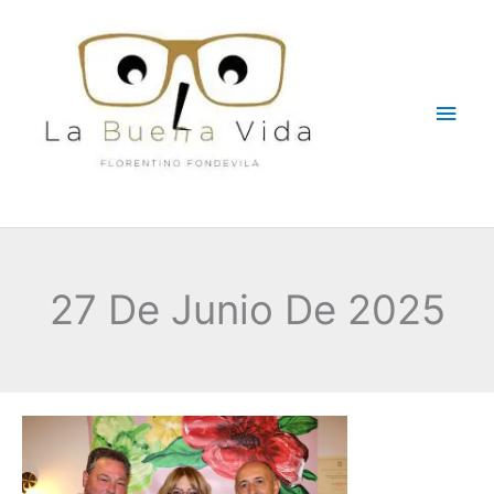
Ir
Men
al
contenido
princ
27 De Junio De 2025