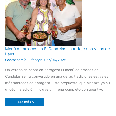
Menú
Menú de arroces en El Candelas: maridaje con vinos de
de
Laus
arroces
en
Gastronomía
,
Lifestyle
/
27/06/2025
El
Candelas:
maridaje
Un verano de sabor en Zaragoza El menú de arroces en El
con
vinos
Candelas se ha convertido en una de las tradiciones estivales
de
Laus
más sabrosas de Zaragoza. Esta propuesta, que alcanza ya su
undécima edición, incluye un menú completo con aperitivo,
Leer más »