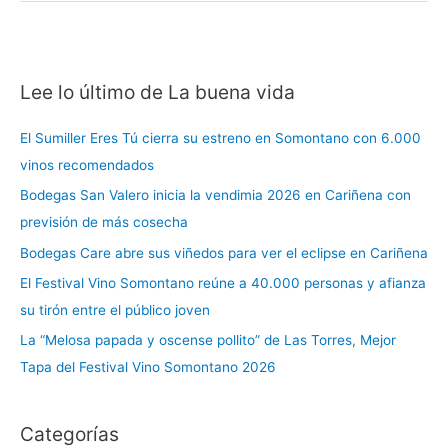
Lee lo último de La buena vida
C
a
El Sumiller Eres Tú cierra su estreno en Somontano con 6.000
t
vinos recomendados
e
Bodegas San Valero inicia la vendimia 2026 en Cariñena con
g
previsión de más cosecha
o
r
Bodegas Care abre sus viñedos para ver el eclipse en Cariñena
í
El Festival Vino Somontano reúne a 40.000 personas y afianza
a
su tirón entre el público joven
s
La “Melosa papada y oscense pollito” de Las Torres, Mejor
Tapa del Festival Vino Somontano 2026
Categorías