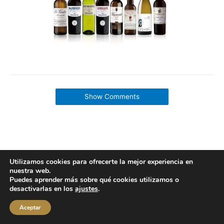
Show Comments
Utilizamos cookies para ofrecerte la mejor experiencia en
Copyright © 2026 labuenavidaenzaragoza.com
nuestra web.
Sitio web protegido por
Mantenimiento web Zaragoza
Puedes aprender más sobre qué cookies utilizamos o
desactivarlas en los
ajustes
.
Aviso Legal
Política de privacidad
Política de cookies
Contacta conmigo
Aceptar