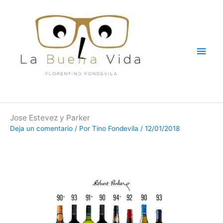
Ir
Men
al
contenido
princ
Jose Estevez y Parker
Deja un comentario
/ Por
Tino Fondevila
/
12/01/2018