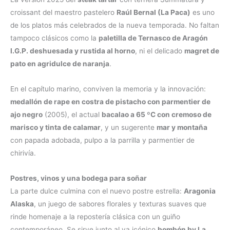
croissant del maestro pastelero
Raúl Bernal (La Paca)
es uno
de los platos más celebrados de la nueva temporada. No faltan
tampoco clásicos como la
paletilla de Ternasco de Aragón
I.G.P. deshuesada y rustida al horno
, ni el delicado
magret de
pato en agridulce de naranja
.
En el capítulo marino, conviven la memoria y la innovación:
medallón de rape en costra de pistacho con parmentier de
ajo negro
(2005), el actual
bacalao a 65 ºC con cremoso de
marisco y tinta de calamar
, y un sugerente
mar y montaña
con papada adobada, pulpo a la parrilla y parmentier de
chirivía.
Postres, vinos y una bodega para soñar
La parte dulce culmina con el nuevo postre estrella:
Aragonia
Alaska
, un juego de sabores florales y texturas suaves que
rinde homenaje a la repostería clásica con un guiño
contemporáneo. Se sirve junto al ya icónico
bombón by La