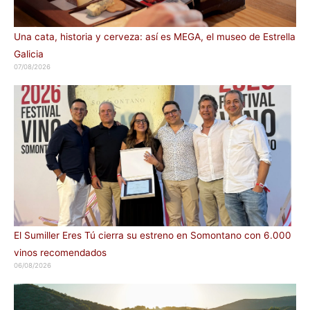
Una cata, historia y cerveza: así es MEGA, el museo de Estrella
Galicia
07/08/2026
El Sumiller Eres Tú cierra su estreno en Somontano con 6.000
vinos recomendados
06/08/2026