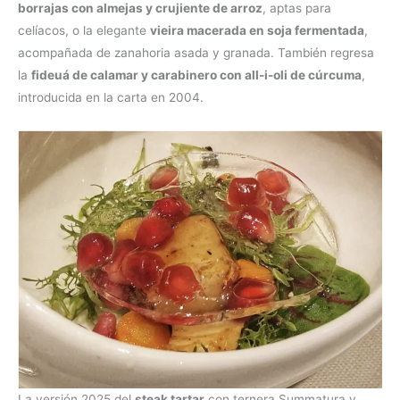
borrajas con almejas y crujiente de arroz
, aptas para
celíacos, o la elegante
vieira macerada en soja fermentada
,
acompañada de zanahoria asada y granada. También regresa
la
fideuá de calamar y carabinero con all-i-oli de cúrcuma
,
introducida en la carta en 2004.
La versión 2025 del
steak tartar
con ternera Summatura y