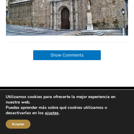
Show Comments
Utilizamos cookies para ofrecerte la mejor experiencia en
Copyright © 2026 labuenavidaenzaragoza.com
nuestra web.
Sitio web protegido por
Mantenimiento web Zaragoza
Puedes aprender más sobre qué cookies utilizamos o
Aviso Legal
Política de privacidad
Política de cookies
desactivarlas en los
ajustes
.
Contacta conmigo
Aceptar