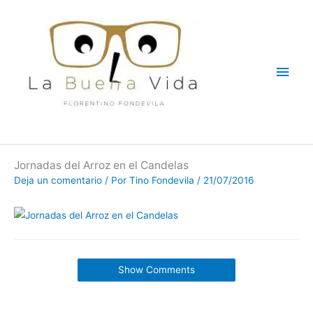
Ir
Men
al
contenido
princ
Jornadas del Arroz en el Candelas
Deja un comentario
/ Por
Tino Fondevila
/
21/07/2016
Show Comments