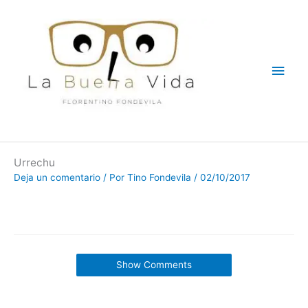
Ir
Men
al
contenido
princ
Urrechu
Deja un comentario
/ Por
Tino Fondevila
/
02/10/2017
Show Comments