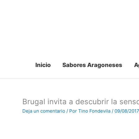
Ir
al
contenido
Inicio
Sabores Aragoneses
A
Brugal invita a descubrir la sens
Deja un comentario
/ Por
Tino Fondevila
/
09/08/201