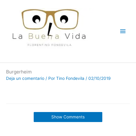
Ir
Men
al
contenido
princ
Burgerheim
Deja un comentario
/ Por
Tino Fondevila
/
02/10/2019
Show Comments