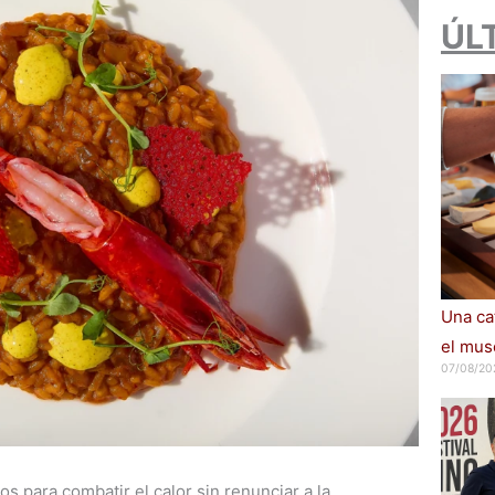
ÚL
Una cat
el muse
07/08/20
s para combatir el calor sin renunciar a la