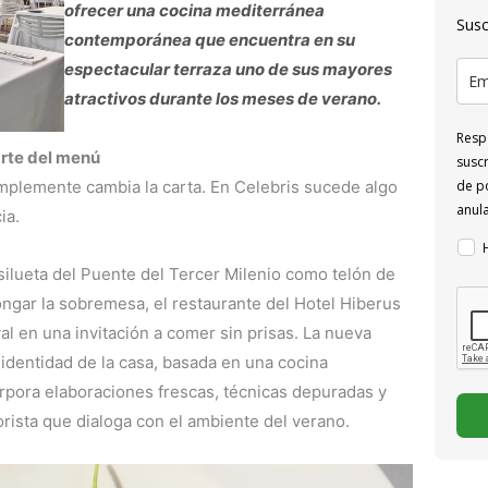
ofrecer una cocina mediterránea
Susc
contemporánea que encuentra en su
espectacular terraza uno de sus mayores
atractivos durante los meses de verano.
Respo
rte del menú
suscr
de po
mplemente cambia la carta. En Celebris sucede algo
anul
ia.
 silueta del Puente del Tercer Milenio como telón de
longar la sobremesa, el restaurante del Hotel Hiberus
al en una invitación a comer sin prisas. La nueva
identidad de la casa, basada en una cocina
rpora elaboraciones frescas, técnicas depuradas y
rista que dialoga con el ambiente del verano.