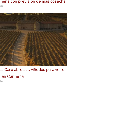
iñena con previsión de más cosecha
26
s Care abre sus viñedos para ver el
e en Cariñena
26