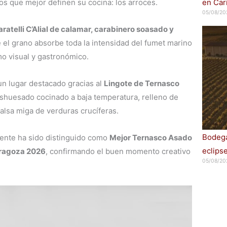
os que mejor definen su cocina: los arroces.
en Car
05/08/20
ratelli C’Alial de calamar, carabinero soasado y
 el grano absorbe toda la intensidad del fumet marino
mo visual y gastronómico.
n lugar destacado gracias al
Lingote de Ternasco
eshuesado cocinado a baja temperatura, relleno de
alsa miga de verduras crucíferas.
Bodega
mente ha sido distinguido como
Mejor Ternasco Asado
eclips
Zaragoza 2026
, confirmando el buen momento creativo
05/08/20