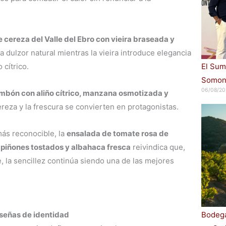
cereza del Valle del Ebro con vieira braseada y
ta dulzor natural mientras la vieira introduce elegancia
 cítrico.
El Sum
Somont
06/08/20
mbón con aliño cítrico, manzana osmotizada y
ereza y la frescura se convierten en protagonistas.
más reconocible, la
ensalada de tomate rosa de
 piñones tostados y albahaca fresca
reivindica que,
, la sencillez continúa siendo una de las mejores
señas de identidad
Bodega