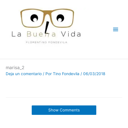
Ir
Men
al
contenido
princ
marisa_2
Deja un comentario
/ Por
Tino Fondevila
/
06/03/2018
Show Comments