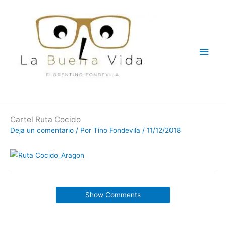
Ir
Men
al
contenido
princ
Cartel Ruta Cocido
Deja un comentario
/ Por
Tino Fondevila
/
11/12/2018
Show Comments