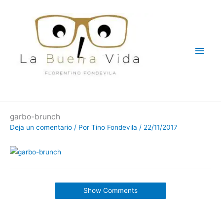
Ir
Men
al
contenido
princ
garbo-brunch
Deja un comentario
/ Por
Tino Fondevila
/
22/11/2017
Show Comments