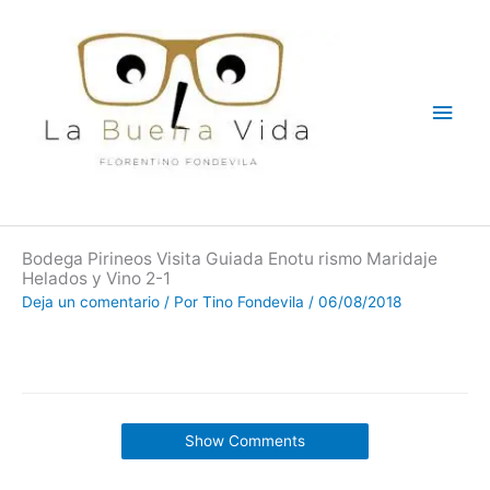
Ir
Men
al
contenido
princ
Bodega Pirineos Visita Guiada Enotu rismo Maridaje
Helados y Vino 2-1
Deja un comentario
/ Por
Tino Fondevila
/
06/08/2018
Show Comments