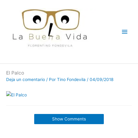
Ir
Men
al
contenido
princ
El Palco
Deja un comentario
/ Por
Tino Fondevila
/
04/09/2018
Show Comments