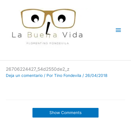
Ir
Men
al
contenido
princ
26706224427_54d2550de2_z
Deja un comentario
/ Por
Tino Fondevila
/
26/04/2018
Show Comments