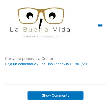
Ir
Men
al
contenido
princ
Carta de primavera Celebris
Deja un comentario
/ Por
Tino Fondevila
/
19/03/2019
Show Comments