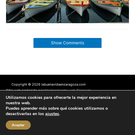
Show Comments
Copyright © 2026 labuenavidaenzaragoza.com
Sitio web protegido por
Mantenimiento web Zaragoza
Utilizamos cookies para ofrecerte la mejor experiencia en
Aviso Legal
Política de privacidad
Política de cookies
nuestra web.
Contacta conmigo
Puedes aprender más sobre qué cookies utilizamos o
desactivarlas en los
ajustes
.
Aceptar