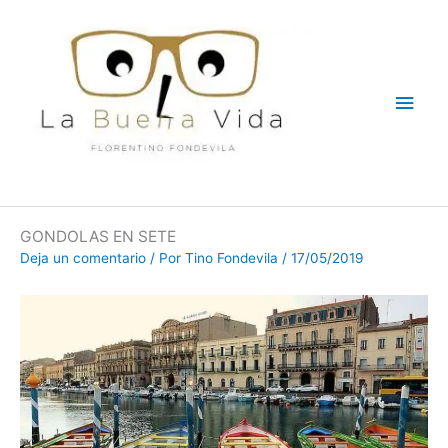
Ir
Men
al
contenido
princ
GONDOLAS EN SETE
Deja un comentario
/ Por
Tino Fondevila
/
17/05/2019