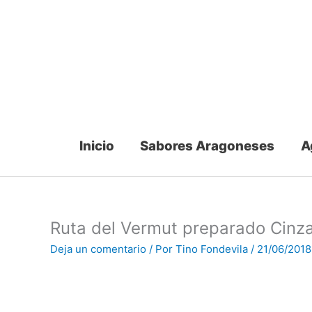
Ir
al
contenido
Inicio
Sabores Aragoneses
A
Ruta del Vermut preparado Cinz
Deja un comentario
/ Por
Tino Fondevila
/
21/06/2018